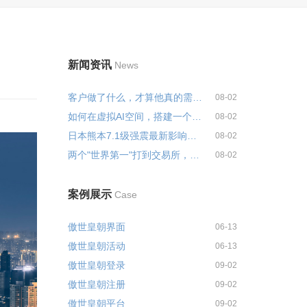
新闻资讯
News
客户做了什么，才算他真的需要你...
08-02
如何在虚拟AI空间，搭建一个真实...
08-02
日本熊本7.1级强震最新影响汇总：...
08-02
两个"世界第一"打到交易所，智元...
08-02
案例展示
Case
傲世皇朝界面
06-13
傲世皇朝活动
06-13
傲世皇朝登录
09-02
傲世皇朝注册
09-02
傲世皇朝平台
09-02