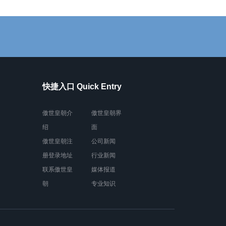
快捷入口 Quick Entry
傲世皇朝介
傲世皇朝界
绍
面
傲世皇朝注
公司新闻
册登录地址
行业新闻
联系傲世皇
媒体报道
朝
专业知识