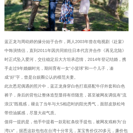
蓝正龙与周幼婷的缘分始于合作，两人2003年曾在电视剧《赴宴》
中饰演情侣，直到2011年因共同前往日本代言并合作《再见北陆》
时正式坠入爱河，交往稳定后大方坦承恋情，2014年登记结婚，携
手走过9年婚姻时光，期间育有一女“小篮球”和一个儿子，凑
成“好”字，曾是台娱圈公认的模范夫妻。
此次悉尼偶遇的照片中，蓝正龙身穿白色打底搭配牛仔外套和白色
裤子，身后的背包让整体造型显得有些随意，甚至被网友调侃有“流
浪汉”既视感，褪去了当年与大S相恋时的阳光秀气，面部皮肤松垮
带些油腻感，尽显大叔气质。
值得一提的是，他手中提着一款彩虹条纹手提包，被网友戏称为“台
湾LV”，据悉这款包包在台湾十分常见，某宝售价仅20多元，廉价包