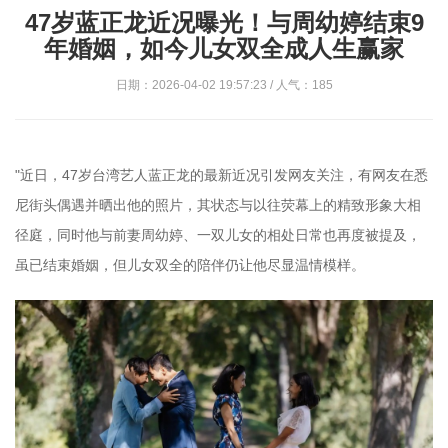
47岁蓝正龙近况曝光！与周幼婷结束9
年婚姻，如今儿女双全成人生赢家
日期：2026-04-02 19:57:23 / 人气：185
"近日，47岁台湾艺人蓝正龙的最新近况引发网友关注，有网友在悉
尼街头偶遇并晒出他的照片，其状态与以往荧幕上的精致形象大相
径庭，同时他与前妻周幼婷、一双儿女的相处日常也再度被提及，
虽已结束婚姻，但儿女双全的陪伴仍让他尽显温情模样。