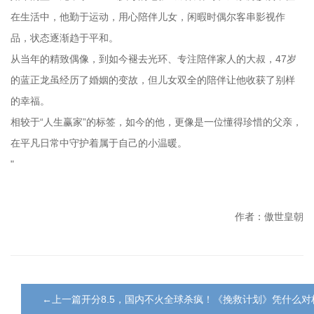
在生活中，他勤于运动，用心陪伴儿女，闲暇时偶尔客串影视作
品，状态逐渐趋于平和。
从当年的精致偶像，到如今褪去光环、专注陪伴家人的大叔，47岁
的蓝正龙虽经历了婚姻的变故，但儿女双全的陪伴让他收获了别样
的幸福。
相较于“人生赢家”的标签，如今的他，更像是一位懂得珍惜的父亲，
在平凡日常中守护着属于自己的小温暖。
"
作者：傲世皇朝
←上一篇开分8.5，国内不火全球杀疯！《挽救计划》凭什么