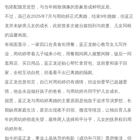
包搭配随意造型，与当年精致偶像的形象形成鲜明反差。
不过，虽已在2025年7月与周幼婷正式离婚，结束9年婚姻，但蓝正
龙并未缺席儿女的成长，此前曾多次被台媒拍到与前妻、儿女同框
的温馨画面。
有画面显示，一家四口在美食街用餐，蓝正龙耐心教导女儿写作
业，周幼婷带着儿子端来小吃，用餐期间两人频繁闲聊，饭后一同
逛商店、买日用品，蓝正龙还贴心帮忙拿背包、送前妻和孩子回
家，全程互动自然，丝毫看不出已离婚的隔阂。
蓝正龙也曾坦言，自己对周幼婷仍有感情，但这份爱早已超越爱
情，他会永远做好孩子的爸爸，与周幼婷共同守护儿女成长。
据悉，蓝正龙与周幼婷离婚的主要原因是他急于追求导演梦想，长
期缺席家庭生活，甚至出现夜不归宿、撒谎等情况，让独自育儿多
年的周幼婷彻底失望，最终两人选择和平分手，儿女的抚养权归周
幼婷所有。
如今的蓝正龙，事业上虽执导的电影《成功补习班》票房惨淡，但