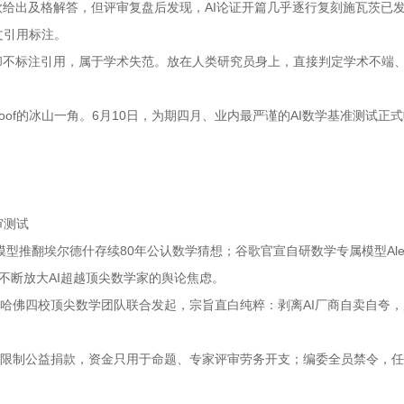
款给出及格解答，但评审复盘后发现，AI论证开篇几乎逐行复刻施瓦茨已
文引用标注。
却不标注引用，属于学术失范。放在人类研究员身上，直接判定学术不端
Proof的冰山一角。6月10日，为期四月、业内最严谨的AI数学基准测试正
审测试
部模型推翻埃尔德什存续80年公认数学猜想；谷歌官宣自研数学专属模型Aleth
不断放大AI超越顶尖数学家的舆论焦虑。
奥斯汀、哈佛四校顶尖数学团队联合发起，宗旨直白纯粹：剥离AI厂商自卖自夸
AI无附加限制公益捐款，资金只用于命题、专家评审劳务开支；编委全员禁令，
。