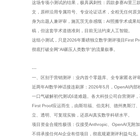
这场专项小测试的结果，极具讽刺性：四款参赛AI里三
文，原样沿用专属符号、专业论证话术，全程无任何原
身为出题人兼评审，施瓦茨无奈感慨：AI照搬学术成果
稿，但这套学术道德准则，目前无法约束人工智能。
这组小测试，只是2026年重磅独立数学测评项目First 
彻底打破全网“AI碾压人类数学”的流量叙事。
---
一、区别于营销测评：业内首个零题库、全专家匿名评
近两年AI数学神话接连刷屏：2026年5月，OpenAI内
一口气破解初代测试6道难题。各大科技公司自营测评，
First Proof应运而生，由斯坦福、伯克利、德州
立、透明、可复现实验，还原AI真实数学科研水平。
项目资金合规性极强：仅接受Anthropic、Open
不得承接任何AI企业有偿项目，彻底规避测评利益勾兑