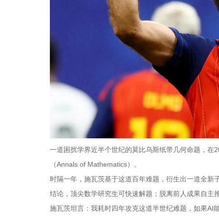
一道困扰学界近半个世纪的莫比乌斯纸带几何命题，在2
（Annals of Mathematics）。
时隔一年，施瓦茨基于这道百年难题，衍生出一道全新子
结论，顶尖数学研究生可快速解题；脱离前人成果自主
施瓦茨坦言：我耗时四年攻克这道半世纪难题，如果AI