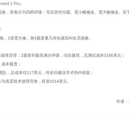
3.1 Pro。
阅卷，答卷分为四档评级：无实质性问题、需小幅修改、需大幅修改、应
研
合格，2道需大修，第4题度量几何命题四AI全员落败。
口故障弃答；2题拿到最高满分评级，综合最优，总测试成本3186美元；
，成本最贵；
轩团队，总成本仅117美元，性价比碾压学术协作框架；
多为底层技术故障导致，耗资1014美元。
作者：