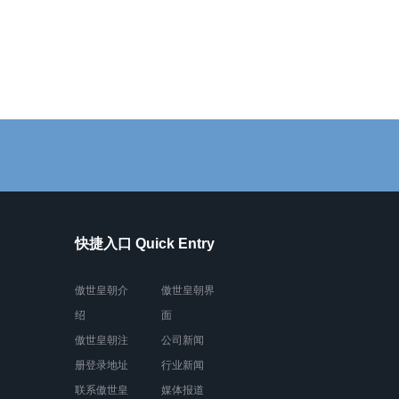
快捷入口 Quick Entry
傲世皇朝介
傲世皇朝界
绍
面
傲世皇朝注
公司新闻
册登录地址
行业新闻
联系傲世皇
媒体报道