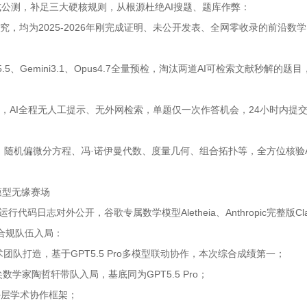
式公测，补足三大硬核规则，从根源杜绝AI搜题、题库作弊：
究，均为2025-2026年刚完成证明、未公开发表、全网零收录的前沿数
5、Gemini3.1、Opus4.7全量预检，淘汰两道AI可检索文献秒解的题目
，AI全程无人工提示、无外网检索，单题仅一次作答机会，24小时内提
、随机偏微分方程、冯·诺伊曼代数、度量几何、组合拓扑等，全方位核验A
模型无缘赛场
日志对外公开，谷歌专属数学模型Aletheia、Anthropic完整版Cla
支合规队伍入局：
学学术团队打造，基于GPT5.5 Pro多模型联动协作，本次综合成绩第一；
名顶尖数学家陶哲轩带队入局，基底同为GPT5.5 Pro；
，无外层学术协作框架；