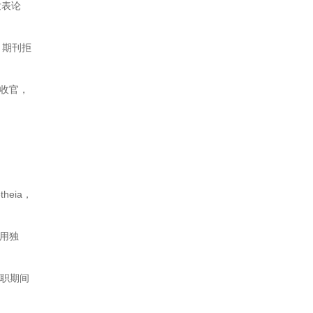
发表论
、期刊拒
式收官，
eia，
，用独
任职期间