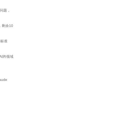
学问题，
，剩余10
交标准
I跨领域
ude