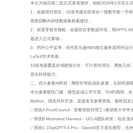
本次为项目第二批正式基准测评，相较2026年2月非正
1、命题绝对原生：10道考题全部来自一线数学家一手研
彻底切断AI训练数据集检索捷径；
2、前置零留存预检：命题前在零数据环境，用GPT5.4/5.
题进入正式赛场；
3、闭环公平监考：依托亚马逊AWS独立服务器闭环运行
LaTeX学术答卷。
10道考题覆盖全域硬核分支：可计算性理论、离散几何
原生科研能力。
二、四大参赛AI阵容：陶哲轩带队组队参赛，头部闭源
本次参赛硬性门槛：模型必须公开可用、可API调用、全运行代码
Mythos，因未对外开放，直接丧失参赛资格。最终四
✅系统A ProofCouncil：苏黎世联邦理工+奥胡斯大
✅系统B Moonshot Harness：UCLA团队研发，知
✅系统C ChatGPT5.5 Pro：OpenAI官方原生模型