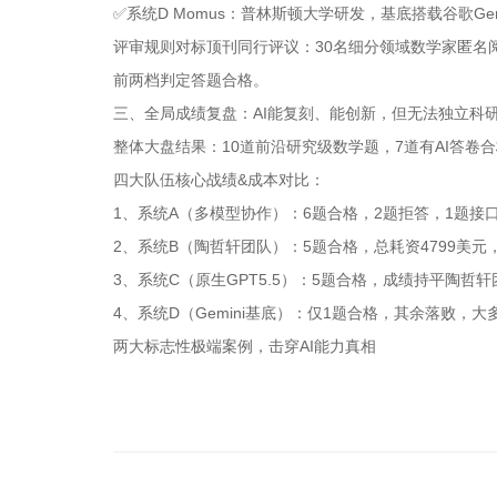
✅系统D Momus：普林斯顿大学研发，基底搭载谷歌Gemini
评审规则对标顶刊同行评议：30名细分领域数学家匿名
前两档判定答题合格。
三、全局成绩复盘：AI能复刻、能创新，但无法独立科
整体大盘结果：10道前沿研究级数学题，7道有AI答卷
四大队伍核心战绩&成本对比：
1、系统A（多模型协作）：6题合格，2题拒答，1题接
2、系统B（陶哲轩团队）：5题合格，总耗资4799美元
3、系统C（原生GPT5.5）：5题合格，成绩持平陶哲
4、系统D（Gemini基底）：仅1题合格，其余落败，大
两大标志性极端案例，击穿AI能力真相