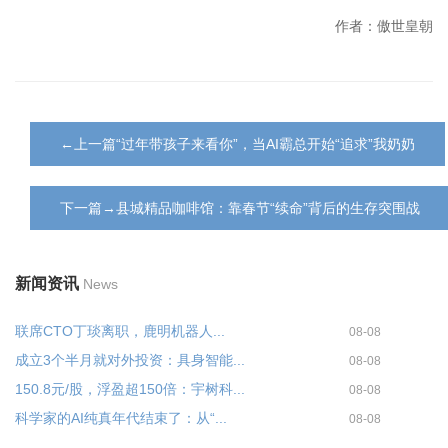
作者：傲世皇朝
←上一篇“过年带孩子来看你”，当AI霸总开始“追求”我奶奶
下一篇→县城精品咖啡馆：靠春节“续命”背后的生存突围战
新闻资讯
News
联席CTO丁琰离职，鹿明机器人...
08-08
成立3个半月就对外投资：具身智能...
08-08
150.8元/股，浮盈超150倍：宇树科...
08-08
科学家的AI纯真年代结束了：从“...
08-08