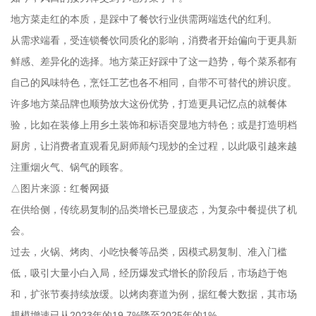
地方菜走红的本质，是踩中了餐饮行业供需两端迭代的红利。
从需求端看，受连锁餐饮同质化的影响，消费者开始偏向于更具新
鲜感、差异化的选择。地方菜正好踩中了这一趋势，每个菜系都有
自己的风味特色，烹饪工艺也各不相同，自带不可替代的辨识度。
许多地方菜品牌也顺势放大这份优势，打造更具记忆点的就餐体
验，比如在装修上用乡土装饰和标语突显地方特色；或是打造明档
厨房，让消费者直观看见厨师颠勺现炒的全过程，以此吸引越来越
注重烟火气、锅气的顾客。
△图片来源：红餐网摄
在供给侧，传统易复制的品类增长已显疲态，为复杂中餐提供了机
会。
过去，火锅、烤肉、小吃快餐等品类，因模式易复制、准入门槛
低，吸引大量小白入局，经历爆发式增长的阶段后，市场趋于饱
和，扩张节奏持续放缓。以烤肉赛道为例，据红餐大数据，其市场
规模增速已从2023年的19.7%降至2025年的1%。