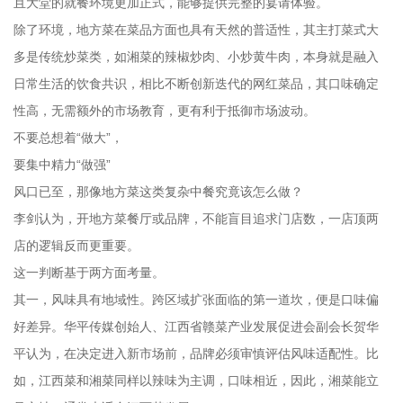
且大堂的就餐环境更加正式，能够提供完整的宴请体验。
除了环境，地方菜在菜品方面也具有天然的普适性，其主打菜式大
多是传统炒菜类，如湘菜的辣椒炒肉、小炒黄牛肉，本身就是融入
日常生活的饮食共识，相比不断创新迭代的网红菜品，其口味确定
性高，无需额外的市场教育，更有利于抵御市场波动。
不要总想着“做大”，
要集中精力“做强”
风口已至，那像地方菜这类复杂中餐究竟该怎么做？
李剑认为，开地方菜餐厅或品牌，不能盲目追求门店数，一店顶两
店的逻辑反而更重要。
这一判断基于两方面考量。
其一，风味具有地域性。跨区域扩张面临的第一道坎，便是口味偏
好差异。华平传媒创始人、江西省赣菜产业发展促进会副会长贺华
平认为，在决定进入新市场前，品牌必须审慎评估风味适配性。比
如，江西菜和湘菜同样以辣味为主调，口味相近，因此，湘菜能立