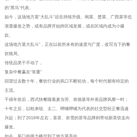
的“黑马”代表。
如今，这场地方菜“大乱斗”还在持续升级。闽菜、楚菜、广西菜等也
渐显爆发之势，或有品牌开始跨区域发展，或在区域内成为小爆
款。
这场地方菜大乱斗”，正在以前所未有的速度与广度，改写当下的餐
饮格局。
传统品类干不动了，
复杂中餐赢在“笨重”
回望过去数十年，餐饮行业的风口不断轮动，每个时代都有特定的
主流。
千禧年前后，西式快餐随着麦当劳、肯德基等外资品牌风靡一时；
十年之后，以蛙来哒、太二、呷哺呷哺为代表的社交型轻正餐迅速
兴起；到了2018年左右，喜茶、奈雪的茶等品牌则带动新茶饮走向
爆发。
如今，风口的接力棒交到了地方菜手中。