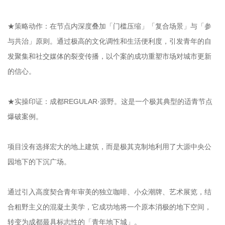
★策略动作：在节点内深度叠加「门槛压缩」「复合场景」与「参
与共治」原则。通过极高的文化调性和生活便利度，引发青年的自
发聚集和社交媒体的裂变传播，以个案的成功重塑市场对城市更新
的信心。
★实操印证：成都REGULAR·源野。这是一个极其典型的适青节点
爆破案例。
项目没有选择宏大的地上建筑，而是极其克制地利用了大源中央公
园地下的下沉广场。
通过引入高度契合青年审美的独立咖啡、小众潮牌、艺术展览，结
合粗野主义的混凝土美学，它成功地将一个原本消极的地下空间，
转变为成都最具标志性的「青年地下城」。