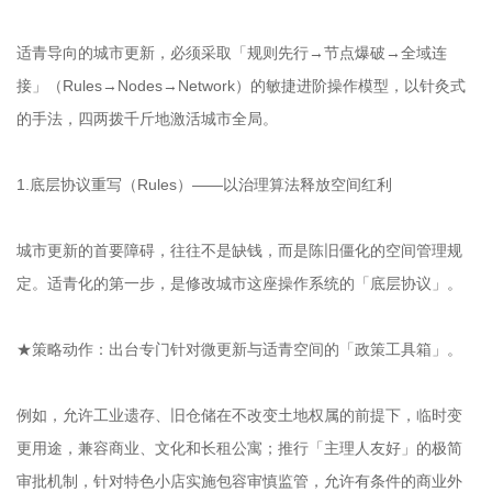
适青导向的城市更新，必须采取「规则先行→节点爆破→全域连
接」（Rules→Nodes→Network）的敏捷进阶操作模型，以针灸式
的手法，四两拨千斤地激活城市全局。
1.底层协议重写（Rules）——以治理算法释放空间红利
城市更新的首要障碍，往往不是缺钱，而是陈旧僵化的空间管理规
定。适青化的第一步，是修改城市这座操作系统的「底层协议」。
★策略动作：出台专门针对微更新与适青空间的「政策工具箱」。
例如，允许工业遗存、旧仓储在不改变土地权属的前提下，临时变
更用途，兼容商业、文化和长租公寓；推行「主理人友好」的极简
审批机制，针对特色小店实施包容审慎监管，允许有条件的商业外