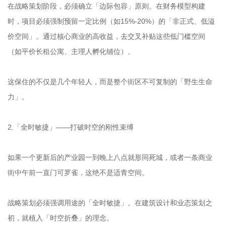
在战略策划阶段，必须确立「边际包容」原则。在财务模型构建
时，项目必须强制预留一定比例（如15%-20%）的「非正式、低溢
价空间」。通过核心商业的高收益，去交叉补贴这些低门槛空间
（如平价长租公寓、主理人孵化铺位）。
这保住的不仅是几个年轻人，而是整个街区不可复制的「野生生命
力」。
2.「全时敏捷」——打破时空的刚性束缚
如果一个更新后的产业园一到晚上八点就形同死城，或者一条商业
街中午前一直门可罗雀，这绝不是适青空间。
战略策划必须强调用途的「全时敏捷」。在建筑设计和业态策划之
初，就植入「时空折叠」的理念。