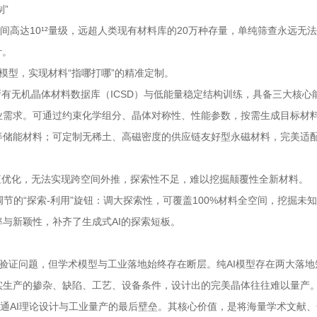
制”
间高达10¹²量级，远超人类现有材料库的20万种存量，单纯筛查永远无
计。
模型，实现材料“指哪打哪”的精准定制。
球所有无机晶体材料数据库（ICSD）与低能量稳定结构训练，具备三大核心
业需求。可通过约束化学组分、晶体对称性、性能参数，按需生成目标材
等储能材料；可定制无稀土、高磁密度的供应链友好型永磁材料，完美适
做插值优化，无法实现跨空间外推，探索性不足，难以挖掘颠覆性全新材料。
节的“探索-利用”旋钮：调大探索性，可覆盖100%材料全空间，挖掘未
与新颖性，补齐了生成式AI的探索短板。
体的设计与验证问题，但学术模型与工业落地始终存在断层。纯AI模型存在两大落
实生产的掺杂、缺陷、工艺、设备条件，设计出的完美晶体往往难以量产
统，打通AI理论设计与工业量产的最后壁垒。其核心价值，是将海量学术文献