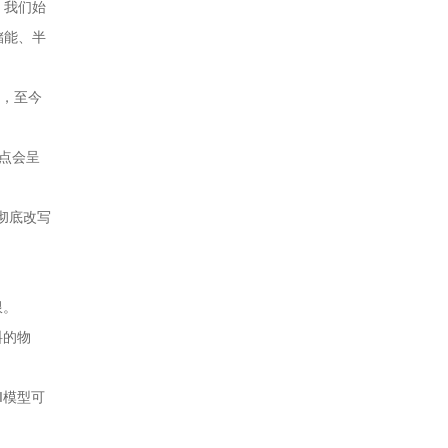
。我们始
储能、半
索，至今
点会呈
在彻底改写
限。
料的物
I模型可