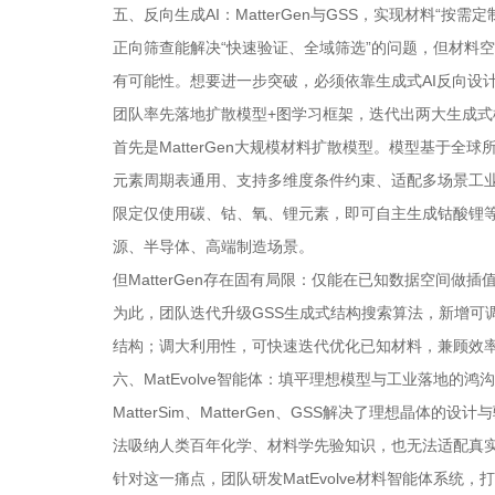
五、反向生成AI：MatterGen与GSS，实现材料“按需定
正向筛查能解决“快速验证、全域筛选”的问题，但材料空
有可能性。想要进一步突破，必须依靠生成式AI反向设
团队率先落地扩散模型+图学习框架，迭代出两大生成式
首先是MatterGen大规模材料扩散模型。模型基于全
元素周期表通用、支持多维度条件约束、适配多场景工
限定仅使用碳、钴、氧、锂元素，即可自主生成钴酸锂
源、半导体、高端制造场景。
但MatterGen存在固有局限：仅能在已知数据空间
为此，团队迭代升级GSS生成式结构搜索算法，新增可调
结构；调大利用性，可快速迭代优化已知材料，兼顾效率
六、MatEvolve智能体：填平理想模型与工业落地的鸿沟
MatterSim、MatterGen、GSS解决了理想晶
法吸纳人类百年化学、材料学先验知识，也无法适配真
针对这一痛点，团队研发MatEvolve材料智能体系