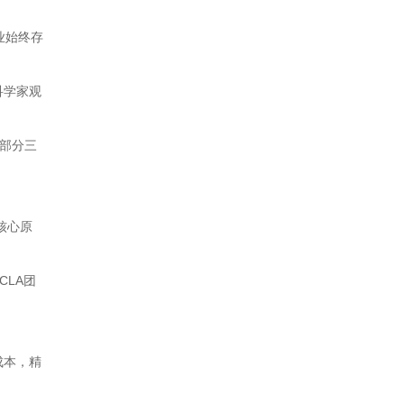
业始终存
科学家观
、部分三
核心原
CLA团
。
成本，精