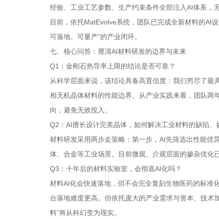
经验、工业工艺参数、生产约束条件全部注入AI体系，
目前，依托MatEvolve系统，团队已完成全新材料的
可落地、可量产”的产业闭环。
七、核心问答：厘清AI材料研发的边界与未来
Q1：金刚石热导率上限的结论是否可靠？
从科学层面来说，该结论具备高置信度：我们穷尽了最
相无机晶体材料的性能边界。从产业实践来看，团队两
向，避免无效投入。
Q2：AI擅长设计完美晶体，如何解决工业材料的缺陷、
材料研发采用两步走策略：第一步，AI先筛选出性能优
体、合金等工业场景。目前微观、介观层面的掺杂优化
Q3：十年后的材料实验室，会彻底AI化吗？
材料AI化会快速落地，但不会完全复刻生物医药的标准
台落地难度更高。但依托庞大的产业需求与资本、技术加
料”将从科幻变为现实。