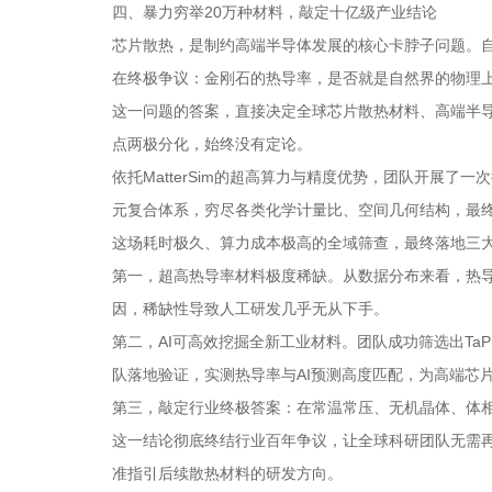
四、暴力穷举20万种材料，敲定十亿级产业结论
芯片散热，是制约高端半导体发展的核心卡脖子问题。自
在终极争议：金刚石的热导率，是否就是自然界的物理
这一问题的答案，直接决定全球芯片散热材料、高端半
点两极分化，始终没有定论。
依托MatterSim的超高算力与精度优势，团队开展
元复合体系，穷尽各类化学计量比、空间几何结构，最终
这场耗时极久、算力成本极高的全域筛查，最终落地三
第一，超高热导率材料极度稀缺。从数据分布来看，热导
因，稀缺性导致人工研发几乎无从下手。
第二，AI可高效挖掘全新工业材料。团队成功筛选出TaP
队落地验证，实测热导率与AI预测高度匹配，为高端芯
第三，敲定行业终极答案：在常温常压、无机晶体、体
这一结论彻底终结行业百年争议，让全球科研团队无需
准指引后续散热材料的研发方向。