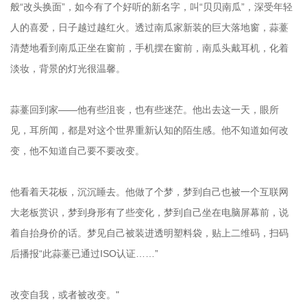
般“改头换面”，如今有了个好听的新名字，叫“贝贝南瓜”，深受年轻
人的喜爱，日子越过越红火。透过南瓜家新装的巨大落地窗，蒜薹
清楚地看到南瓜正坐在窗前，手机摆在窗前，南瓜头戴耳机，化着
淡妆，背景的灯光很温馨。
蒜薹回到家——他有些沮丧，也有些迷茫。他出去这一天，眼所
见，耳所闻，都是对这个世界重新认知的陌生感。他不知道如何改
变，他不知道自己要不要改变。
他看着天花板，沉沉睡去。他做了个梦，梦到自己也被一个互联网
大老板赏识，梦到身形有了些变化，梦到自己坐在电脑屏幕前，说
着自抬身价的话。梦见自己被装进透明塑料袋，贴上二维码，扫码
后播报“此蒜薹已通过ISO认证……”
改变自我，或者被改变。"