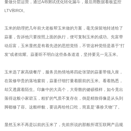
量做分层运营，通过A/B测试优化转化漏斗，最后用数据看板监控
LTV和ROI。
玉米的助理把几年前大老板帮玉米做的方案，毫无保留地转述给了
蒜薹，告诉他只要按照上面的执行，便可复制玉米的成功。先富带
动后富，玉米显然是有着先进的思想觉悟，不管这种觉悟是基于“打
发”或者炫耀。蒜薹听不明白这些条条道道，坚持要见一见玉米。
玉米选了家高级餐厅，服务员热情地将四处张望的蒜薹带领入座，
在装修华贵的落地窗前，蒜薹仔细打量着眼前的玉米。看着熟悉，
却又透露着陌生。印象中的大高个，大骨骼的健硕模样，如今竟出
落得这般小家碧玉，粗犷的气质不复存在，倒是精致得像是从头到
脚都修了容。这般样貌，要说再给牲口吃，简直是“暴殄天物”了。
显然玉米不再是以前的玉米了，先前所说的那般所谓互联网产品规