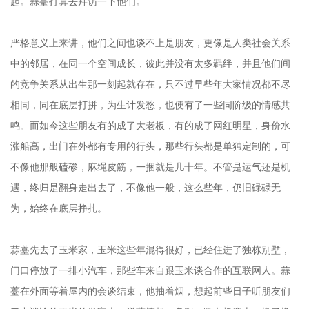
起。蒜薹打算去拜访一下他们。
严格意义上来讲，他们之间也谈不上是朋友，更像是人类社会关系
中的邻居，在同一个空间成长，彼此并没有太多羁绊，并且他们间
的竞争关系从出生那一刻起就存在，只不过早些年大家情况都不尽
相同，同在底层打拼，为生计发愁，也便有了一些同阶级的情感共
鸣。而如今这些朋友有的成了大老板，有的成了网红明星，身价水
涨船高，出门在外都有专用的行头，那些行头都是单独定制的，可
不像他那般磕碜，麻绳皮筋，一捆就是几十年。不管是运气还是机
遇，终归是翻身走出去了，不像他一般，这么些年，仍旧碌碌无
为，始终在底层挣扎。
蒜薹先去了玉米家，玉米这些年混得很好，已经住进了独栋别墅，
门口停放了一排小汽车，那些车来自跟玉米谈合作的互联网人。蒜
薹在外面等着屋内的会谈结束，他抽着烟，想起前些日子听朋友们