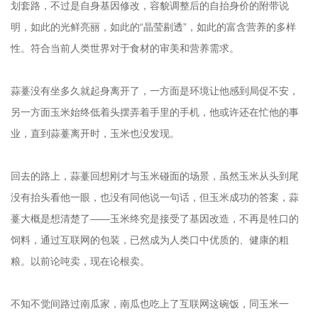
划套路，不过是自身基因修改，容貌调整后的自抬身价的附带说
明，如此的光鲜亮丽，如此的“晶莹剔透”，如此的富含营养的多样
性。符合当前人类世界对于食材的审美和营养需求。
蒜薹没有坐多久就起身离开了，一方面是环境让他感到局促不安，
另一方面玉米始终低着头摆弄着手里的手机，他或许还在忙他的事
业，直到蒜薹离开时，玉米也没发现。
回去的路上，蒜薹回想刚才与玉米碰面的场景，虽然玉米从头到尾
没有抬头看他一眼，也没有同他说一句话，但玉米成功的答案，蒜
薹大概是想清楚了——玉米终究是接受了基因改造，不再是牲口的
饲料，通过互联网的包装，已然成为人类口中优质的、健康的粗
粮。以前论吨卖，现在论根卖。
不知不觉间路过南瓜家，南瓜也吃上了互联网这碗饭，同玉米一