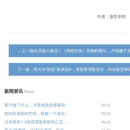
作者：傲世皇朝
←上一篇全员狠人集结！《绝密任务》双物料释出，卢靖姗于
下一篇→两大AI“妖股”集体回A：港股暴涨数倍后，科创板迎
新闻资讯
News
客户做了什么，才算他真的需要你...
08-02
如何在虚拟AI空间，搭建一个真实...
08-02
日本熊本7.1级强震最新影响汇总：...
08-02