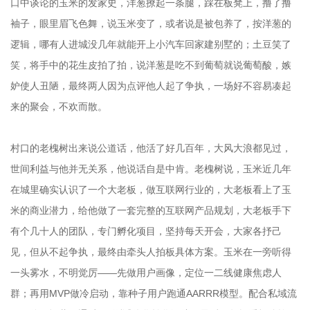
口中谈论的玉米的发家史，洋葱撩起一条腿，踩在板凳上，撸了撸
袖子，眼里眉飞色舞，说玉米变了，或者说是被包养了，按洋葱的
逻辑，哪有人进城没几年就能开上小汽车回家建别墅的；土豆笑了
笑，将手中的花生皮拍了拍，说洋葱是吃不到葡萄就说葡萄酸，嫉
妒使人丑陋，最终两人因为点评他人起了争执，一场好不容易凑起
来的聚会，不欢而散。
村口的老槐树出来说公道话，他活了好几百年，大风大浪都见过，
世间利益与他并无关系，他说话自是中肯。老槐树说，玉米近几年
在城里确实认识了一个大老板，做互联网行业的，大老板看上了玉
米的商业潜力，给他做了一套完整的互联网产品规划，大老板手下
有个几十人的团队，专门孵化项目，坚持每天开会，大家各抒己
见，但从不起争执，最终由牵头人拍板具体方案。玉米在一旁听得
一头雾水，不明觉厉——先做用户画像，定位一二线健康焦虑人
群；再用MVP做冷启动，靠种子用户跑通AARRR模型。配合私域流