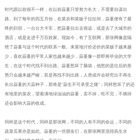
时代跟以前很不一样，在以前蒜薹只管努力长大，不需要自谋出
路。到了每年的四五月份，在菜农和菜贩子拉扯间，蒜薹便有了最
终的归宿，一台台大卡车，把蒜薹拉出去很远，或是去了大城市的
酒店，或是走进千万百姓家。现如今，有了互联网，那张网像是隔
绝了蒜薹与这个时代的联系一般。来菜地讨价还价的菜贩子越来越
少，喜欢蒜薹的平常人家也越来越少，蒜薹像一群即将毕业的大学
生，在这个时代找不到出路。蒜薹愁坏了脑袋，他愁的是往后的形
势只会越来越严峻，若是再找不到出路，人类或许会研究出不再生
长出蒜薹的大蒜种子，那将是“蒜生不可承受之痛”；同样愁坏了的还
有地里的菜农，望着满地绿油油的蒜薹，卖不掉，吃不完，不摘掉
还会影响大蒜的收成。
同样是这个时代，同样是那张网，不同的人有不同的命运，不同的
蔬菜瓜果亦是如此。蒜薹的一些朋友们，在那张网里混得风生水