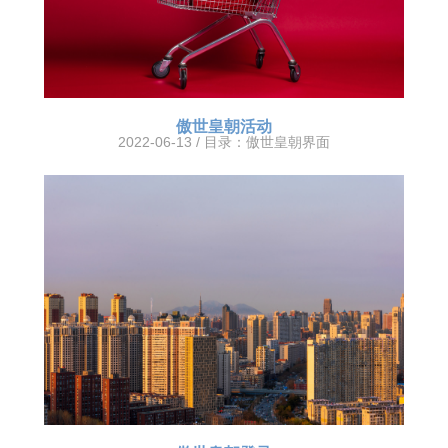
傲世皇朝活动
2022-06-13 / 目录：
傲世皇朝界面