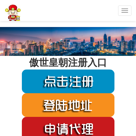
Toggl
navig
傲世皇朝注册入口