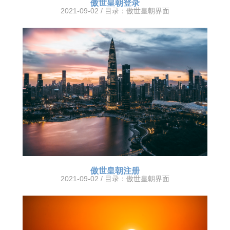
傲世皇朝登录
2021-09-02 / 目录：
傲世皇朝界面
傲世皇朝注册
2021-09-02 / 目录：
傲世皇朝界面