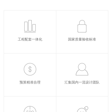
工程配套一体化
国家质量验收标准
预算精准合理
汇集国内一流设计团队